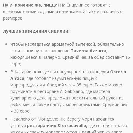
Ну и, конечно же, пицца!
На Сицилии ее готовят с
всевозможными соусами и начинками, а также различных
размеров.
Лучшие заведения Сицилии:
Чтобы насладиться ароматной выпечкой, обязательно
стоит заглянуть в заведение
Taverna Azzurra,
находящееся в Палермо. Средний чек за обед составит 15
евро;
В Катании пользуется популярностью пиццерия
Osteria
Antica,
где готовят изумительную пиццу с
морепродуктами. Средний чек – 35 евро. Также можно
поужинать в ресторане Al Gabbiano, где мастера
кулинарного дела предложат восхитительный рулет из
рыбы-меч, а также пасту с морепродуктами. Средний чек
– 30 евро;
Недалеко от Монделло, на берегу моря находится
уютный
ресторанчик Sferracavallo,
где готовят только
из самых свежих морепродуктов. Средний чек 25 евро;