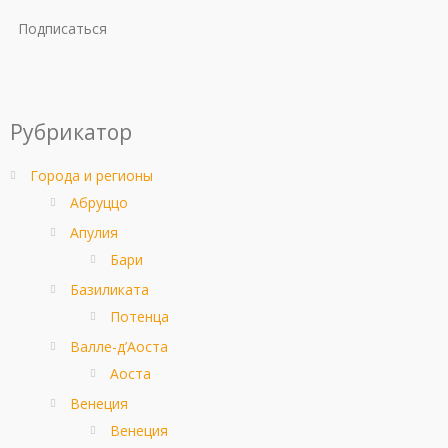
Подписаться
Рубрикатор
Города и регионы
Абруццо
Апулия
Бари
Базиликата
Потенца
Валле-д’Аоста
Аоста
Венеция
Венеция