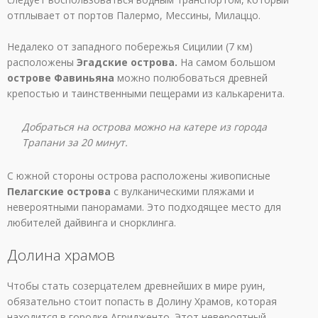
отплывает от портов Палермо, Мессины, Милаццо.
Недалеко от западного побережья Сицилии (7 км)
расположены
Эгадские острова.
На самом большом
острове Фавиньяна
можно полюбоваться древней
крепостью и таинственными пещерами из калькаренита.
Добраться на острова можно на катере из города
Трапани за 20 минут.
С южной стороны острова расположены живописные
Пелагские острова
с вулканическими пляжами и
невероятными панорамами. Это подходящее место для
любителей дайвинга и снорклинга.
Долина храмов
Чтобы стать созерцателем древнейших в мире руин,
обязательно стоит попасть в Долину Храмов, которая
находится в городке Агридженто. Этот невероятный