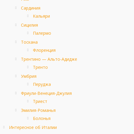
Сардиния
Кальяри
Сицилия
Палермо
Тоскана
Флоренция
Трентино — Альто-Адидже
Тренто
Умбрия
Перуджа
Фриули-Венеция-Джулия
Триест
Эмилия-Романья
Болонья
Интересное об Италии