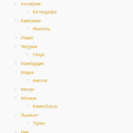
Калабрия
Катандзаро
Кампания
Неаполь
Лацио
Лигурия
Генуя
Ломбардия
Марке
Анкона
Милан
Молизе
Кампобассо
Пьемонт
Турин
Рим