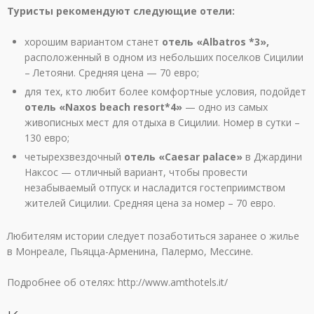
Туристы рекомендуют следующие отели:
хорошим вариантом станет
отель «Аlbatros *3»,
расположенный в одном из небольших поселков Сицилии
– Летояни. Средняя цена — 70 евро;
для тех, кто любит более комфортные условия, подойдет
отель «Naxos beach resort*4»
— одно из самых
живописных мест для отдыха в Сицилии. Номер в сутки –
130 евро;
четырехзвездочный
отель «Сaesar palace»
в Джардини
Наксос — отличный вариант, чтобы провести
незабываемый отпуск и насладится гостеприимством
жителей Сицилии. Средняя цена за номер – 70 евро.
Любителям истории следует позаботиться заранее о жилье
в Монреале, Пьяцца-Арменина, Палермо, Мессине.
Подробнее об отелях: http://www.amthotels.it/