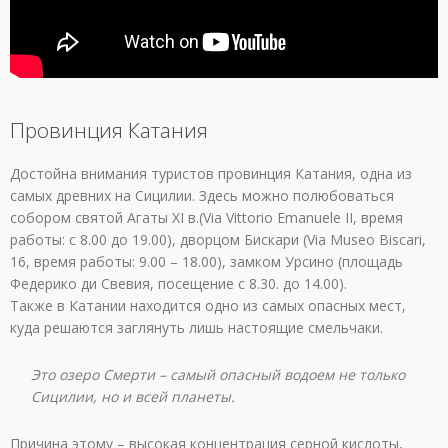
Провинция Катания
Достойна внимания туристов провинция Катания, одна из
самых древних на Сицилии. Здесь можно полюбоваться
собором святой Агаты XI в.(Via Vittorio Emanuele II, время
работы: с 8.00 до 19.00), дворцом Бискари (Via Museo Biscari,
16, время работы: 9.00 – 18.00), замком Урсино (площадь
Федерико ди Свевия, посещение с 8.30. до 14.00).
Также в Катании находится одно из самых опасных мест,
куда решаются заглянуть лишь настоящие смельчаки.
Это озеро Смерти – самый опасный водоем не только
Сицилии, но и всей планеты.
Причина этому – высокая концентрация серной кислоты,