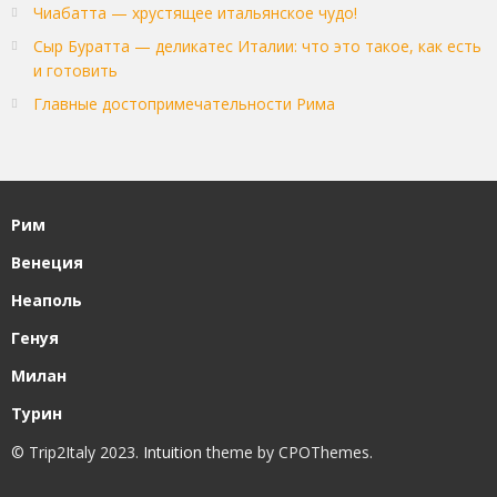
Чиабатта — хрустящее итальянское чудо!
Сыр Буратта — деликатес Италии: что это такое, как есть
и готовить
Главные достопримечательности Рима
Рим
Венеция
Неаполь
Генуя
Милан
Турин
© Trip2Italy 2023.
Intuition
theme by CPOThemes.