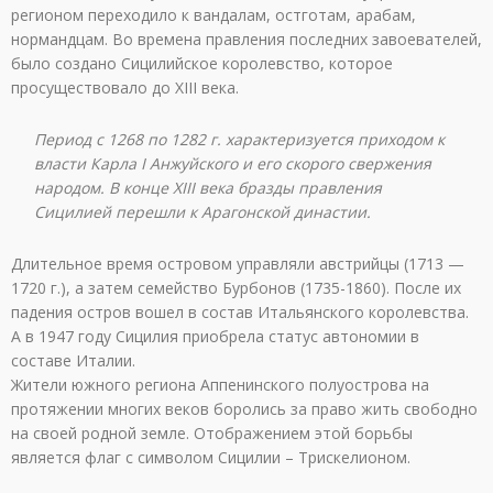
регионом переходило к вандалам, остготам, арабам,
нормандцам. Во времена правления последних завоевателей,
было создано Сицилийское королевство, которое
просуществовало до XIII века.
Период с 1268 по 1282 г. характеризуется приходом к
власти Карла I Анжуйского и его скорого свержения
народом. В конце XIII века бразды правления
Сицилией перешли к Арагонской династии.
Длительное время островом управляли австрийцы (1713 —
1720 г.), а затем семейство Бурбонов (1735-1860). После их
падения остров вошел в состав Итальянского королевства.
А в 1947 году Сицилия приобрела статус автономии в
составе Италии.
Жители южного региона Аппенинского полуострова на
протяжении многих веков боролись за право жить свободно
на своей родной земле. Отображением этой борьбы
является флаг с символом Сицилии – Трискелионом.