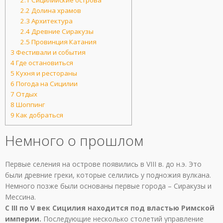
2.2
Долина храмов
2.3
Архитектура
2.4
Древние Сиракузы
2.5
Провинция Катания
3
Фестивали и события
4
Где остановиться
5
Кухня и рестораны
6
Погода на Сицилии
7
Отдых
8
Шоппинг
9
Как добраться
Немного о прошлом
Первые селения на острове появились в VIII в. до н.э. Это
были древние греки, которые селились у подножия вулкана.
Немного позже были основаны первые города – Сиракузы и
Мессина.
С III по V век Сицилия находится под властью Римской
империи.
Последующие несколько столетий управление