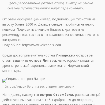
Здесь расположены уютные отели, в которых самые
смелые путешественники могут переночевать.
От базы курсирует фуникулер, поднимающий туристов на
высоту более 2000 м. Дальше следует пройтись немного
пешком. Подходить слишком близко к кратерам не
рекомендуется, так как от внезапного извержения никто не
застрахован.
Подробнее: http://www.volcano.si.edu
Среди достопримечательностей
Липарских островов
стоит выделить
остров Липари,
на котором находится
древнегреческий акрополь, амфитеатр, Норманнский
монастырь.
Остров Липари богат на достопримечательности
Неподалеку находится
остров Стромболи,
располагающий
действующим вулканом. Чтобы добраться до островов,
следует воспользоваться водным транспортом, который