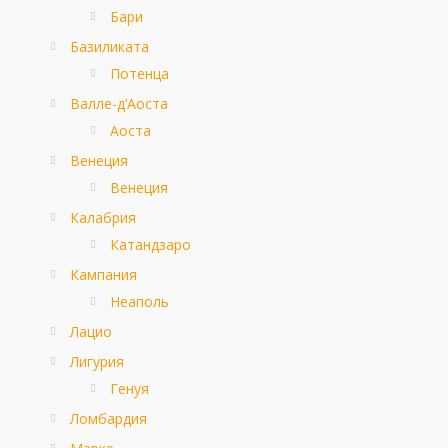
Бари
Базиликата
Потенца
Валле-д’Аоста
Аоста
Венеция
Венеция
Калабрия
Катандзаро
Кампания
Неаполь
Лацио
Лигурия
Генуя
Ломбардия