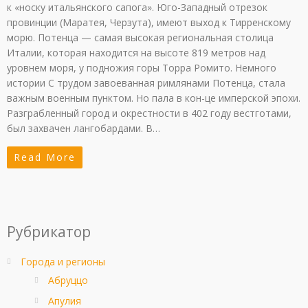
к «носку итальянского сапога». Юго-Западный отрезок
провинции (Маратея, Черзута), имеют выход к Тирренскому
морю. Потенца — самая высокая региональная столица
Италии, которая находится на высоте 819 метров над
уровнем моря, у подножия горы Toppa Ромито. Немного
истории С трудом завоеванная римлянами Потенца, стала
важным военным пунктом. Но пала в кон-це имперской эпохи.
Разграбленный город и окрестности в 402 году вестготами,
был захвачен лангобардами. В…
Read More
Рубрикатор
Города и регионы
Абруццо
Апулия