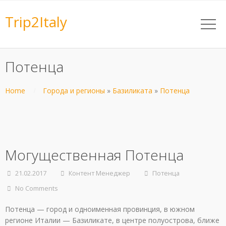
Trip2Italy
Потенца
Home
Города и регионы
»
Базиликата
»
Потенца
Могущественная Потенца
21.02.2017
Контент Менеджер
Потенца
No Comments
Потенца — город и одноименная провинция, в южном
регионе Италии — Базиликате, в центре полуострова, ближе