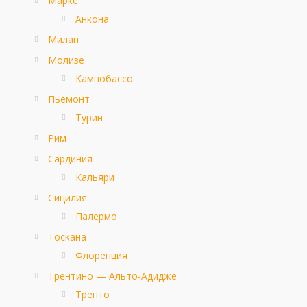
Марке
Анкона
Милан
Молизе
Кампобассо
Пьемонт
Турин
Рим
Сардиния
Кальяри
Сицилия
Палермо
Тоскана
Флоренция
Трентино — Альто-Адидже
Тренто