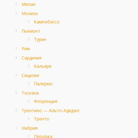
Милан
Молизе
Кампобассо
Пьемонт
Турин
Рим
Сардиния
Кальяри
Сицилия
Палермо
Тоскана
Флоренция
Трентино — Альто-Адидже
Тренто
Умбрия
Перуджа