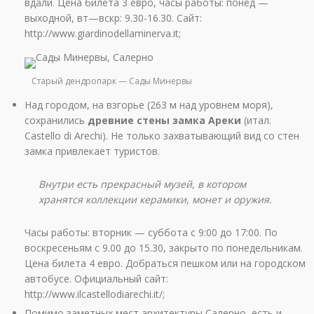
вдали. Цена билета 3 евро, часы работы: понед —
выходной, вт—вскр: 9.30-16.30. Сайт:
http://www.giardinodellaminerva.it;
Старый дендропарк — Сады Минервы
Над городом, на взгорье (263 м над уровнем моря),
сохранились
древние стены замка Ареки
(итал.
Castello di Arechi). Не только захватывающий вид со стен
замка привлекает туристов.
Внутри есть прекрасный музей, в котором
хранятся коллекции керамики, монет и оружия.
Часы работы: вторник — суббота с 9:00 до 17:00. По
воскресеньям с 9.00 до 15.30, закрыто по понедельникам.
Цена билета 4 евро. Добраться пешком или на городском
автобусе. Официальный сайт:
http://www.ilcastellodiarechi.it/;
Помимо заметных мест архитектуры Салерно, есть и