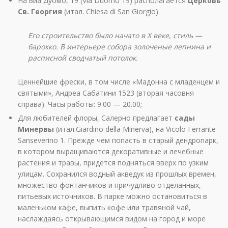
На виа Дуомо, 19 (Via Duomo 19) располагается
Церковь
Св. Георгия
(итал. Chiesa di San Giorgio).
Его строительство было начато в Х веке, стиль —
барокко. В интерьере собора золоченые лепнина и
расписной сводчатый потолок.
Ценнейшие фрески, в том числе «Мадонна с младенцем и
святыми», Андреа Сабатини 1523 (вторая часовня
справа). Часы работы: 9.00 — 20.00;
Для любителей флоры, Салерно предлагает
сады
Минервы
(итал.Giardino della Minerva), на Vicolo Ferrante
Sanseverino 1. Прежде чем попасть в старый дендропарк,
в котором выращиваются декоративные и лечебные
растения и травы, придется подняться вверх по узким
улицам. Сохранился водный акведук из прошлых времен,
множество фонтанчиков и причудливо отделанных,
питьевых источников. В парке можно остановиться в
маленьком кафе, выпить кофе или травяной чай,
наслаждаясь открывающимся видом на город и море