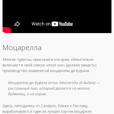
Моцарелла
Многие туристы, приезжая в эти края, обязательно
включают в свой список «must see» (должен увидеть)
производство знаменитой моцареллы ди Буфала.
Моцарелла ди Буфала (итал. Mozzarella di Bufala) —
рассольный сыр, который делается из молока
буйволиц, а не коров.
Здесь, неподалеку от Салерно, ближе к Пестуму,
вырабатывается один из лучших сортов моцарелл.