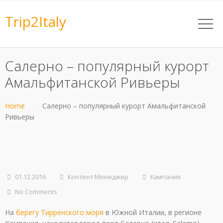
Trip2Italy
Салерно – популярный курорт
Амальфитанской Ривьеры
Home
Салерно – популярный курорт Амальфитанской
Ривьеры
01.12.2016
Контент Менеджер
Кампания
No Comments
На
берегу Тирренского моря
в Южной Италии, в регионе