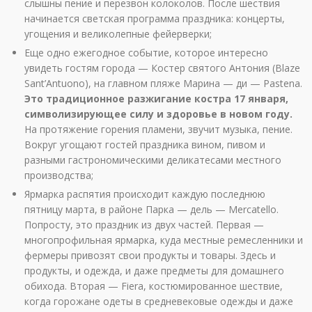
слышны пение и перезвон колоколов. После шествия
начинается светская программа праздника: концерты,
угощения и великолепные фейерверки;
Еще одно ежегодное событие, которое интересно
увидеть гостям города — Костер святого Антония (Blaze
Sant’Antuono), на главном пляже Марина — ди — Pastena.
Это традиционное разжигание костра 17 января,
символизирующее силу и здоровье в новом году.
На протяжение горения пламени, звучит музыка, пение.
Вокруг угощают гостей праздника вином, пивом и
разными гастрономическими деликатесами местного
производства;
Ярмарка распятия происходит каждую последнюю
пятницу марта, в районе Парка — дель — Mercatello.
Попросту, это праздник из двух частей. Первая —
многопрофильная ярмарка, куда местные ремесленники и
фермеры привозят свои продукты и товары. Здесь и
продукты, и одежда, и даже предметы для домашнего
обихода. Вторая — Fiera, костюмированное шествие,
когда горожане одеты в средневековые одежды и даже