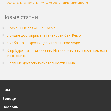
Удивительная Болонья: лучшие достопримечательности!
Новые статьи
Роскошные пляжи Сан-ремо!
Лучшие достопримечательности Сан-Ремо!
Чиабатта — хрустящее итальянское чудо!
Сыр Буратта — деликатес Италии: что это такое, как есть
и готовить
Главные достопримечательности Рима
Рим
Венеция
Неаполь