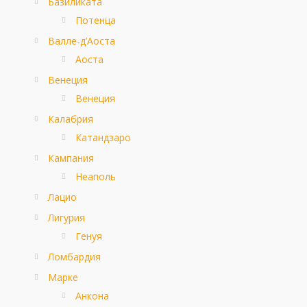
Базиликата
Потенца
Валле-д’Аоста
Аоста
Венеция
Венеция
Калабрия
Катандзаро
Кампания
Неаполь
Лацио
Лигурия
Генуя
Ломбардия
Марке
Анкона