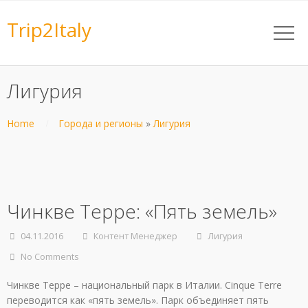
Trip2Italy
Лигурия
Home
Города и регионы
»
Лигурия
Чинкве Терре: «Пять земель»
04.11.2016
Контент Менеджер
Лигурия
No Comments
Чинкве Терре – национальный парк в Италии. Cinque Terre
переводится как «пять земель». Парк объединяет пять