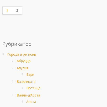
1
2
Рубрикатор
Города и регионы
Абруццо
Апулия
Бари
Базиликата
Потенца
Валле-д’Аоста
Аоста