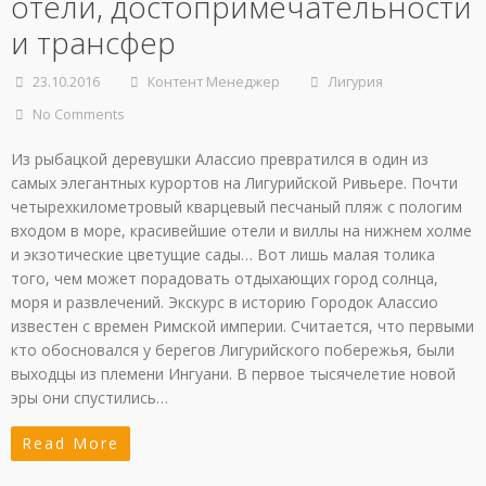
отели, достопримечательности
и трансфер
23.10.2016
Контент Менеджер
Лигурия
No Comments
Из рыбацкой деревушки Алассио превратился в один из
самых элегантных курортов на Лигурийской Ривьере. Почти
четырехкилометровый кварцевый песчаный пляж с пологим
входом в море, красивейшие отели и виллы на нижнем холме
и экзотические цветущие сады… Вот лишь малая толика
того, чем может порадовать отдыхающих город солнца,
моря и развлечений. Экскурс в историю Городок Алассио
известен с времен Римской империи. Считается, что первыми
кто обосновался у берегов Лигурийского побережья, были
выходцы из племени Ингуани. В первое тысячелетие новой
эры они спустились…
Read More