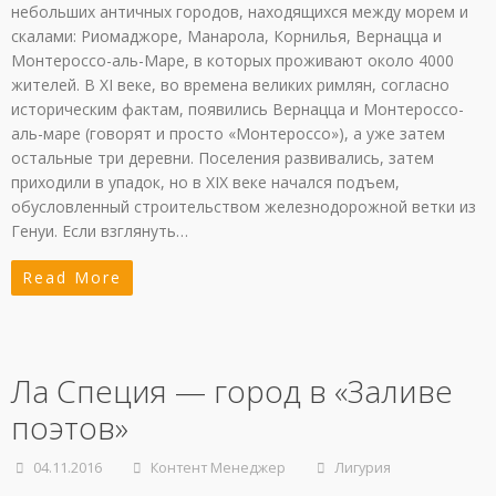
небольших античных городов, находящихся между морем и
скалами: Риомаджоре, Манарола, Корнилья, Вернацца и
Монтероссо-аль-Маре, в которых проживают около 4000
жителей. В ХI веке, во времена великих римлян, согласно
историческим фактам, появились Вернацца и Монтероссо-
аль-маре (говорят и просто «Монтероссо»), а уже затем
остальные три деревни. Поселения развивались, затем
приходили в упадок, но в XIX веке начался подъем,
обусловленный строительством железнодорожной ветки из
Генуи. Если взглянуть…
Read More
Ла Специя — город в «Заливе
поэтов»
04.11.2016
Контент Менеджер
Лигурия