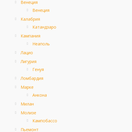
Венеция
Венеция
Калабрия
Катандзаро
Кампания
Неаполь
Лацио
Лигурия
Генуя
Ломбардия
Марке
Анкона
Милан
Молизе
Кампобассо
Пьемонт