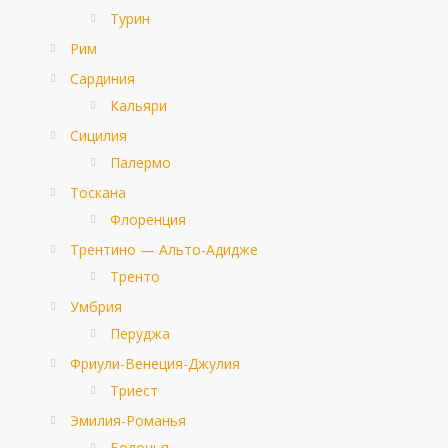
Турин
Рим
Сардиния
Кальяри
Сицилия
Палермо
Тоскана
Флоренция
Трентино — Альто-Адидже
Тренто
Умбрия
Перуджа
Фриули-Венеция-Джулия
Триест
Эмилия-Романья
Болонья